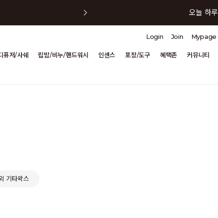
오늘 하루
Login
Join
Mypage
오늘 하루
디퓨저/사쉐
립밤/비누/핸드워시
인센스
포장/도구
혜택존
커뮤니티
오늘 하루
오늘 하루
오늘 하루
외 기타왁스