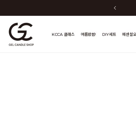
KCCA 클래스
여름왔썸!
DIY세트
에센셜