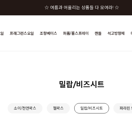
☆ 여름과 어울리는 상품들 다 모여라! ☆
☆★ 젤캔들샵 세일 상품이 한자리에! ☆★
오일
프래그런스오일
조향베이스
퍼퓸/룸스프레이
캔들
석고방향제
☆★☆ 젤캔들샵 혜택 모음 바로가기 ☆★☆
☆★☆★ 구매금액별 사은품이 펑펑! ☆★☆★
☆ 여름과 어울리는 상품들 다 모여라! ☆
밀랍/비즈시트
소이/천연왁스
젤왁스
밀랍/비즈시트
파라핀 