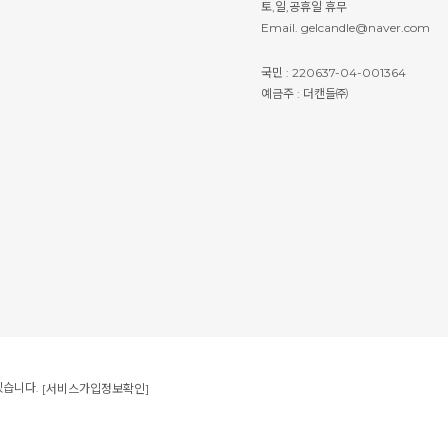
토,일,공휴일 휴무
Email. gelcandle@naver.com
국민 : 220637-04-001364
예금주 : 더캔들㈜
있습니다.
[서비스가입정보확인]