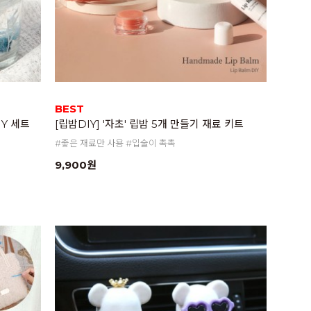
BEST
IY 세트
[립밤DIY] '자초' 립밤 5개 만들기 재료 키트
#좋은 재료만 사용 #입술이 촉촉
9,900원