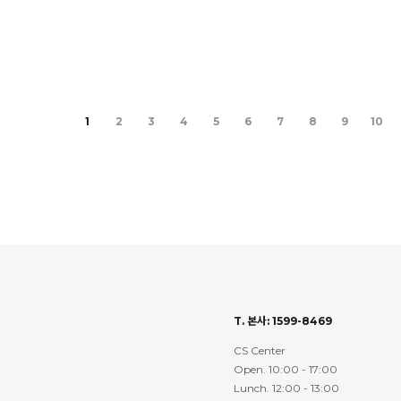
1
2
3
4
5
6
7
8
9
10
T. 본사: 1599-8469
CS Center
Open. 10:00 - 17:00
Lunch. 12:00 - 13:00