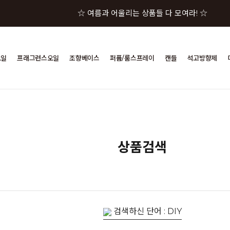
☆ 여름과 어울리는 상품들 다 모여라! ☆
☆★ 젤캔들샵 세일 상품이 한자리에! ☆★
오일
프래그런스오일
조향베이스
퍼퓸/룸스프레이
캔들
석고방향제
☆★☆ 젤캔들샵 혜택 모음 바로가기 ☆★☆
☆★☆★ 구매금액별 사은품이 펑펑! ☆★☆★
☆ 여름과 어울리는 상품들 다 모여라! ☆
상품검색
검색하신 단어 : DIY