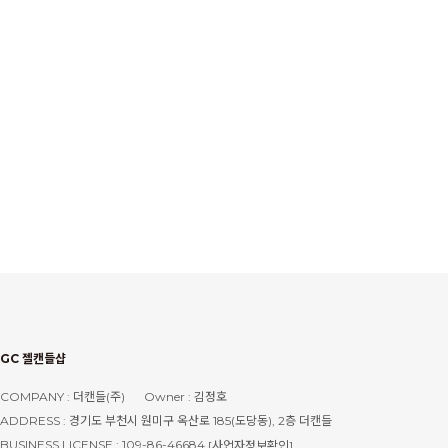
GC 젤캔들샵
COMPANY : 더캔들(주)
Owner : 김정호
ADDRESS : 경기도 부천시 원미구 옥산로 185(도당동), 2층 더캔들
BUSINESS LICENSE : 109-86-46684
[사업자정보확인]