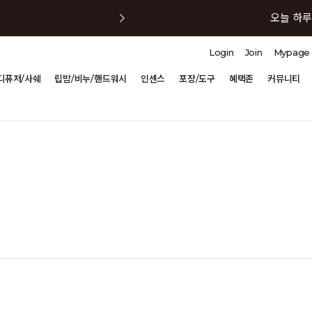
오늘 하루
Login
Join
Mypage
오늘 하루
디퓨저/사쉐
립밤/비누/핸드워시
인센스
포장/도구
혜택존
커뮤니티
오늘 하루
오늘 하루
오늘 하루