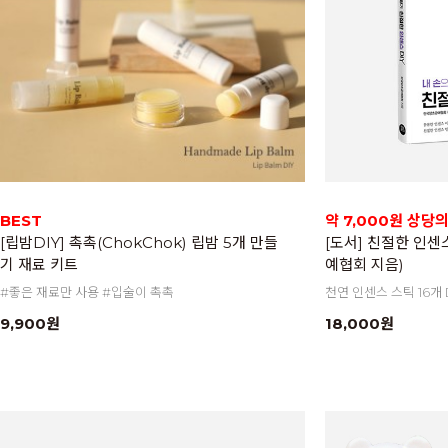
BEST
약 7,000원 상당
[립밤DIY] 촉촉(ChokChok) 립밤 5개 만들
[도서] 친절한 인센
기 재료 키트
예협회 지음)
#좋은 재료만 사용 #입술이 촉촉
천연 인센스 스틱 16개 
9,900원
18,000원