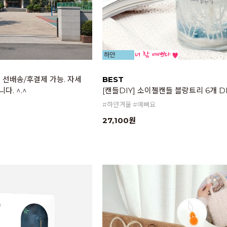
 -> 선배송/후결제 가능. 자세
BEST
다. ^.^
[캔들DIY] 소이젤캔들 블랑트리 6개 D
#하얀겨울 #예뻐요
27,100원