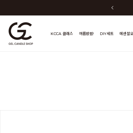
KCCA 클래스
여름왔썸!
DIY세트
에센셜