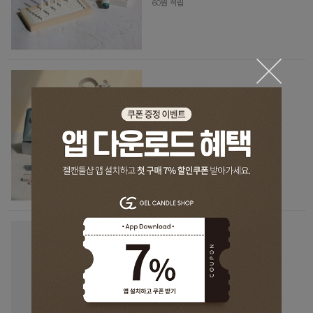
60원 적립
[포장박스] 가죽 구디백 大_4종 선
물 답례품 미니가방
2,100원
20원 적립
[도구] 플라스틱(PP) 투명 비이커
4종
250ml / 500ml / 1L / 2L
1,000원
10원 적립