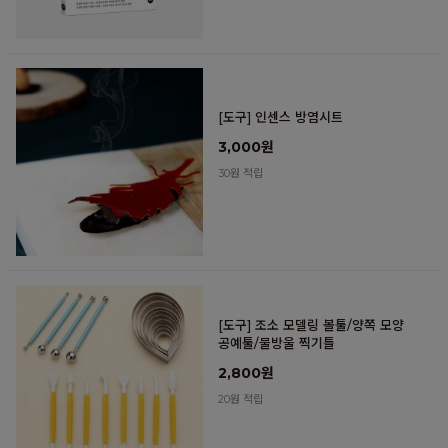
[도구] 인센스 방염시트
3,000원
30원 적립
[도구] 조소 모델링 볼툴/양쪽 모양
공예툴/물방울 찍기틀
2,800원
20원 적립