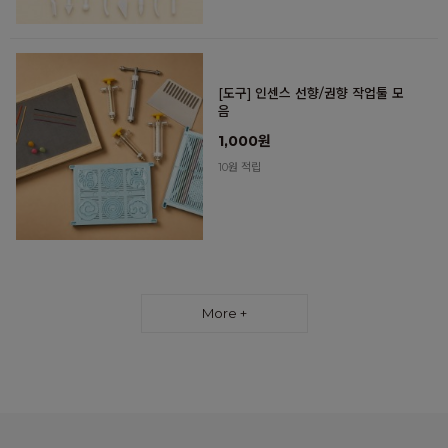
[도구] 인센스 선향/권향 작업툴 모
음
1,000원
10원 적립
More +