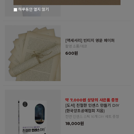
하루동안 열지 않기
[액세서리] 빈티지 영문 페이퍼
촬영 소품/데코
600원
약 7,000원 상당의 사은품 증정
[도서] 친절한 인센스 만들기 DIY
(한국양초공예협회 지음)
천연 인센스 스틱 16개 DIY 세트 증정
18,000원