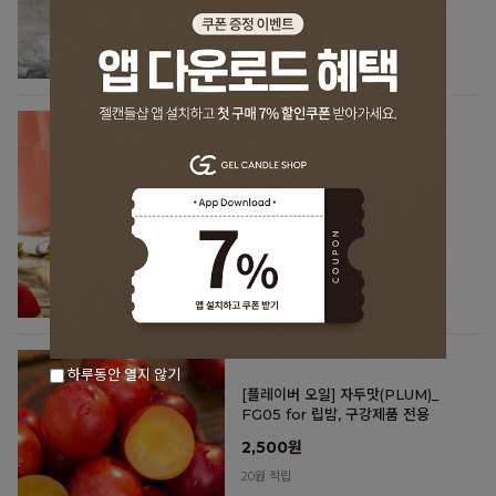
[플레이버 오일] 딸기우유맛(STR
AWBERRY MILK)_FG06 for
립밤, 구강제품 전용
2,500원
20원 적립
하루동안 열지 않기
[플레이버 오일] 자두맛(PLUM)_
FG05 for 립밤, 구강제품 전용
2,500원
20원 적립