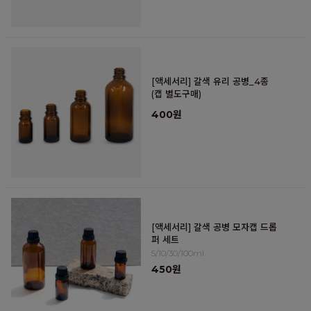
[액세서리] 갈색 유리 공병_4종
(캡 별도구매)
400원
[액세서리] 갈색 공병 모자캡 드롭
퍼 세트
5/10/30/100ml
450원