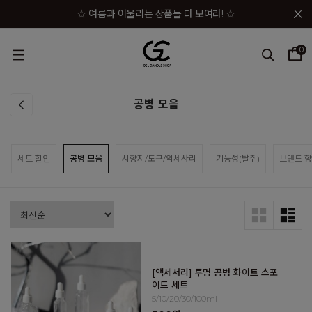
메뉴 토글
☆ 여름과 어울리는 상품들 다 모여라! ☆
☆★ 젤캔들샵 세일 상품이 한자리에! ☆★
0
☆★☆ 젤캔들샵 혜택 모음 바로가기 ☆★☆
☆★☆★ 구매금액별 사은품이 펑펑! ☆★☆★
공병 모음
☆ 여름과 어울리는 상품들 다 모여라! ☆
세트 할인
공병 모음
시향지/도구/악세사리
기능성(탈취)
브랜드 향
[액세서리] 투명 공병 화이트 스포
이드 세트
5/10/20/30/100ml