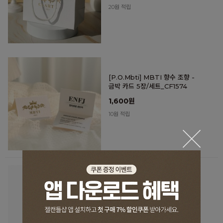
20원 적립
[P.O.Mbti] MBTI 향수 조향 -
금박 카드 5장/세트_CF1574
1,600원
10원 적립
[P.O.Mbti] CLARTE 향수용기
케이스 (직사각/속지포함)_BX68
1,120원
10원 적립