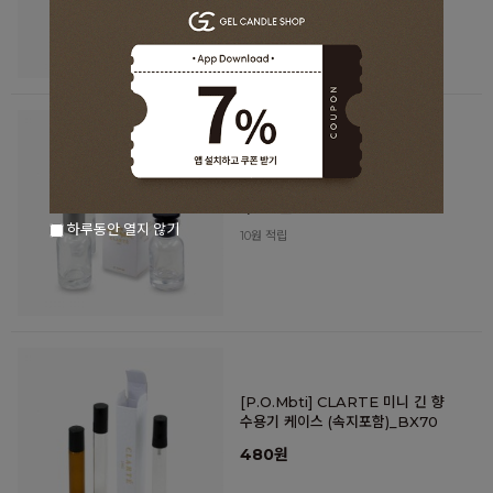
[P.O.Mbti] CLARTE 향수용기
케이스 (정사각/속지포함)_BX69
1,120원
하루동안 열지 않기
10원 적립
[P.O.Mbti] CLARTE 미니 긴 향
수용기 케이스 (속지포함)_BX70
480원