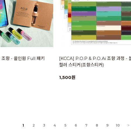
향수 조향 - 올인원 Full 패키
[KCCA] P.O.P & P.O.Ai 조향 과정 
컬러 스티커(조향스티커)
1,500원
1
2
3
4
5
6
7
8
9
10
>