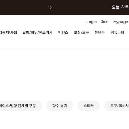
오늘 하루
Login
Join
Mypage
오늘 하루
디퓨저/사쉐
립밤/비누/핸드워시
인센스
포장/도구
혜택존
커뮤니티
오늘 하루
오늘 하루
오늘 하루
베이스/발향 단계별 구분
향수 용기
스티커
도구/액세서