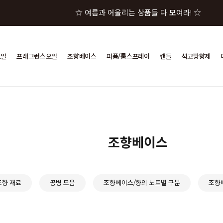
☆ 여름과 어울리는 상품들 다 모여라! ☆
☆★ 젤캔들샵 세일 상품이 한자리에! ☆★
오일
프래그런스오일
조향베이스
퍼퓸/룸스프레이
캔들
석고방향제
☆★☆ 젤캔들샵 혜택 모음 바로가기 ☆★☆
☆★☆★ 구매금액별 사은품이 펑펑! ☆★☆★
☆ 여름과 어울리는 상품들 다 모여라! ☆
조향베이스
 조향 재료
공병 모음
조향베이스/향의 노트별 구분
조향