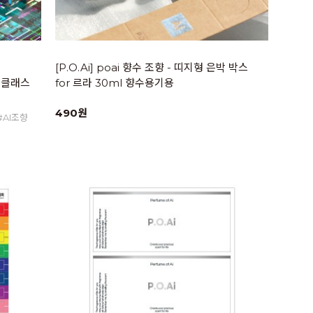
[P.O.Ai] poai 향수 조향 - 띠지형 은박 박스
향 클래스
for 르라 30ml 향수용기용
490원