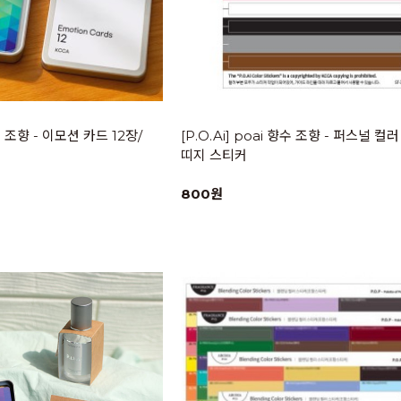
향수 조향 - 이모션 카드 12장/
[P.O.Ai] poai 향수 조향 - 퍼스널 컬
띠지 스티커
800원