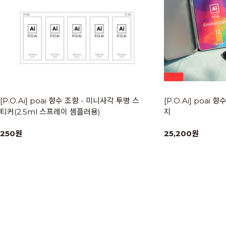
[P.O.Ai] poai 향수 조향 - 미니사각 투명 스
[P.O.Ai] poai 
티커(2.5ml 스프레이 샘플러용)
지
250원
25,200원