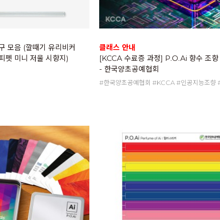
도구 모음 (깔때기 유리비커
클래스 안내
피펫 미니 저울 시향지)
[KCCA 수료증 과정] P.O.Ai 향수 조
- 한국양초공예협회