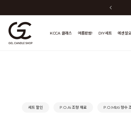
KCCA 클래스
여름왔썸!
DIY세트
에센셜
세트 할인
P.O.Ai 조향 재료
P.O.Mbti 향수