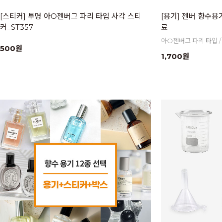
[스티커] 투명 아O젠버그 파리 타입 사각 스티
[용기] 젠버 향수
커_ST357
료
아O젠버그 파리 타입 / 3
500원
1,700원