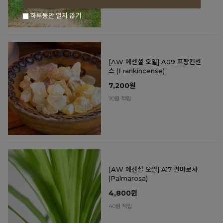
하루동안 열지 않기
[AW 에센셜 오일] A09 프랑킨센
스 (Frankincense)
7,200원
70원 적립
[AW 에센셜 오일] A17 팔마로사
(Palmarosa)
4,800원
40원 적립