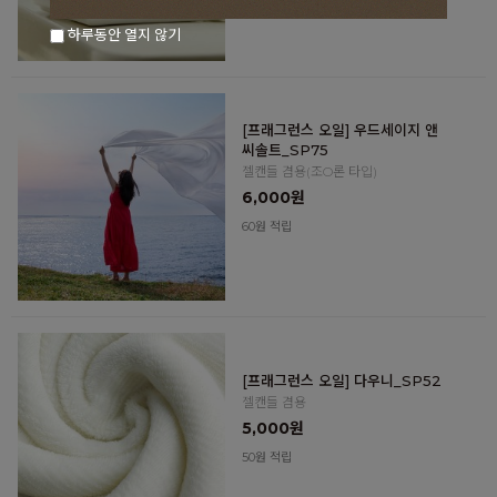
하루동안 열지 않기
[프래그런스 오일] 우드세이지 앤
씨솔트_SP75
젤캔들 겸용(조O론 타입)
6,000원
60원 적립
[프래그런스 오일] 다우니_SP52
젤캔들 겸용
5,000원
50원 적립