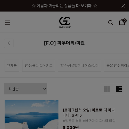
메뉴 토글
☆ 여름과 어울리는 상품들 다 모여라! ☆
☆★ 젤캔들샵 세일 상품이 한자리에! ☆★
0
☆★☆ 젤캔들샵 혜택 모음 바로가기 ☆★☆
☆★☆★ 구매금액별 사은품이 펑펑! ☆★☆★
[F.O] 파우더리/마린
☆ 여름과 어울리는 상품들 다 모여라! ☆
완제품
향수/롤온 DIY 키트
향수/섬유탈취 베이스/컬러
롤온 향수 베이
[프래그런스 오일] 미르토 디 파나
레아_SP113
#젤캔들 겸용 #아쿠아 디 파O마 타입
5,000원