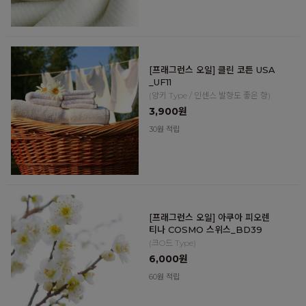
[프래그런스 오일] 클린 코튼 USA
_UF11
(양키 Type / 인센스 발향도 좋은 향)
3,900원
30원 적립
[프래그런스 오일] 아쿠아 피오렌
티나 COSMO 스위스_BD39
(크O드 Type)
6,000원
60원 적립