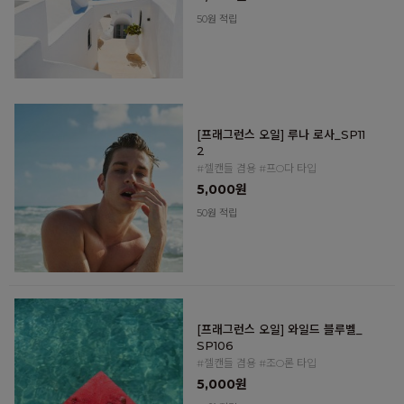
50원 적립
[프래그런스 오일] 루나 로사_SP11
2
#젤캔들 겸용 #프O다 타입
5,000원
50원 적립
[프래그런스 오일] 와일드 블루벨_
SP106
#젤캔들 겸용 #조O론 타입
5,000원