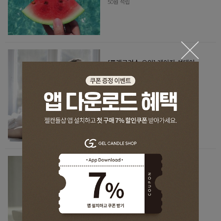
50원 적립
[프래그런스 오일] 레이지 선데이
모닝_SP104
#젤캔들 겸용 #메O 마르지엘라 타입
#살내음향
5,000원
50원 적립
[프래그런스 오일] 라베뉴즈(목욕
하는 여인, 불리1803 타입)_SP71
젤캔들 겸용(불O 1803 타입)
5,000원
50원 적립